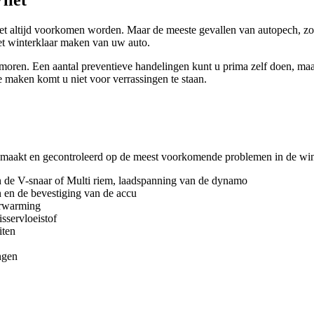
et altijd voorkomen worden. Maar de meeste gevallen van autopech, zoal
et winterklaar maken van uw auto.
ren. Een aantal preventieve handelingen kunt u prima zelf doen, maar 
e maken komt u niet voor verrassingen te staan.
emaakt en gecontroleerd op de meest voorkomende problemen in de wint
an de V-snaar of Multi riem, laadspanning van de dynamo
n en de bevestiging van de accu
erwarming
sservloeistof
iten
ngen