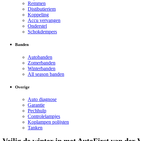
Remmen
Distibutieriem
Koppeling
Accu vervangen
Onderstel
Schokdempers
Banden
Autobanden
Zomerbanden
Winterbanden
All season banden
Overige
Auto diagnose
Garantie
Pechhulp
Controlelampjes
Koplampen polijsten
Tanken
Veilig de winter in met AutoFirst van der V