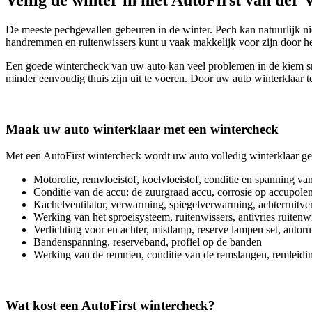
De meeste pechgevallen gebeuren in de winter. Pech kan natuurlijk ni
handremmen en ruitenwissers kunt u vaak makkelijk voor zijn door h
Een goede wintercheck van uw auto kan veel problemen in de kiem smo
minder eenvoudig thuis zijn uit te voeren. Door uw auto winterklaar t
Maak uw auto winterklaar met een wintercheck
Met een AutoFirst wintercheck wordt uw auto volledig winterklaar g
Motorolie, remvloeistof, koelvloeistof, conditie en spanning v
Conditie van de accu: de zuurgraad accu, corrosie op accupole
Kachelventilator, verwarming, spiegelverwarming, achterruitv
Werking van het sproeisysteem, ruitenwissers, antivries ruitenwi
Verlichting voor en achter, mistlamp, reserve lampen set, autoru
Bandenspanning, reserveband, profiel op de banden
Werking van de remmen, conditie van de remslangen, remleidi
Wat kost een AutoFirst wintercheck?