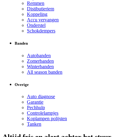
Remmen
Distibutieriem
Koppeling
Accu vervangen
Onderstel
Schokdempers
Banden
Autobanden
Zomerbanden
Winterbanden
All season banden
Overige
Auto diagnose
Garantie
Pechhulp
Controlelampjes
Koplampen polijsten
Tanken
Altijd fris en alert achter het stuur