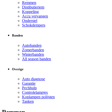
Remmen
Distibutieriem
Koppeling
Accu vervangen
Onderstel
Schokdempers
Banden
Autobanden
Zomerbanden
Winterbanden
All season banden
Overige
Auto diagnose
Garantie
Pechhulp
Controlelampjes
Koplampen polijsten
Tanken
Remmen