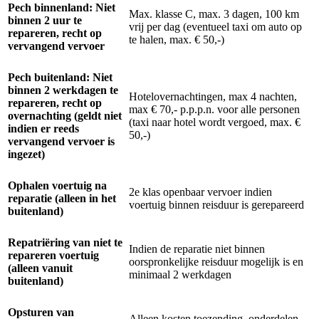
Pech binnenland: Niet
Max. klasse C, max. 3 dagen, 100 km
binnen 2 uur te
vrij per dag (eventueel taxi om auto op
repareren, recht op
te halen, max. € 50,-)
vervangend vervoer
Pech buitenland: Niet
binnen 2 werkdagen te
Hotelovernachtingen, max 4 nachten,
repareren, recht op
max € 70,- p.p.p.n. voor alle personen
overnachting (geldt niet
(taxi naar hotel wordt vergoed, max. €
indien er reeds
50,-)
vervangend vervoer is
ingezet)
Ophalen voertuig na
2e klas openbaar vervoer indien
reparatie (alleen in het
voertuig binnen reisduur is gerepareerd
buitenland)
Repatriëring van niet te
Indien de reparatie niet binnen
repareren voertuig
oorspronkelijke reisduur mogelijk is en
(alleen vanuit
minimaal 2 werkdagen
buitenland)
Opsturen van
Alleen kosten toezending, onderdelen